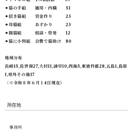
⚫︎猫の手組 雑用・内職 51
⚫︎招き猫組 資金作り 23
⚫︎母猫組 あずかり 23
⚫︎親猫組 相談・啓発 12
⚫︎猫に小判組 会費で猫助け 80
地域分布
長崎15,佐世保27,大村11,諫早10,西海5,東彼杵郡28,五島1,島原
1,県外その他17
（
※令和８年６月１4日現在）
事務所